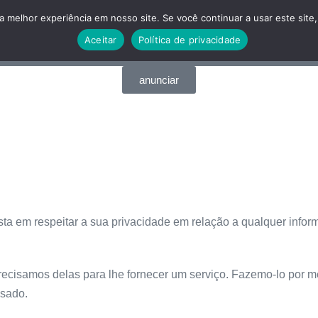
 melhor experiência em nosso site. Se você continuar a usar este site,
Aceitar
Política de privacidade
Qual cidade você procura......
anunciar
ista em respeitar a sua privacidade em relação a qualquer info
cisamos delas para lhe fornecer um serviço. Fazemo-lo por me
sado.