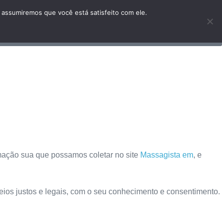
 assumiremos que você está satisfeito com ele.
rmação sua que possamos coletar no site
Massagista em
, e
ios justos e legais, com o seu conhecimento e consentimento.