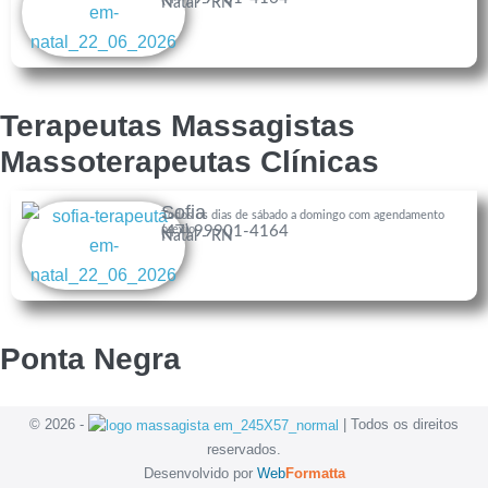
Natal - RN
Terapeutas Massagistas
Massoterapeutas Clínicas
Sofia
Todos os dias de sábado a domingo com agendamento
prévio
(47) 99901-4164
Natal - RN
Ponta Negra
© 2026 -
| Todos os direitos
reservados.
Desenvolvido por
Web
Formatta