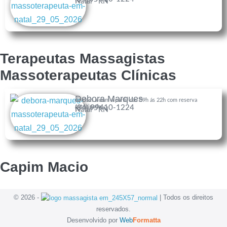
Natal - RN
Terapeutas Massagistas
Massoterapeutas Clínicas
Debora Marques
de dom a dom a partir das 09h ás 22h com reserva
antecipada.
(84) 99410-1224
Natal - RN
Capim Macio
© 2026 -
| Todos os direitos
reservados.
Desenvolvido por
Web
Formatta