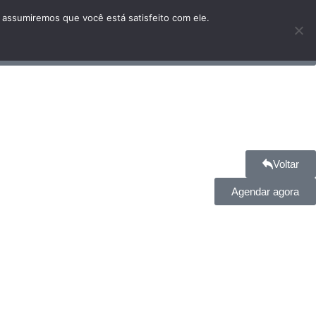
 assumiremos que você está satisfeito com ele.
Voltar
Agendar agora