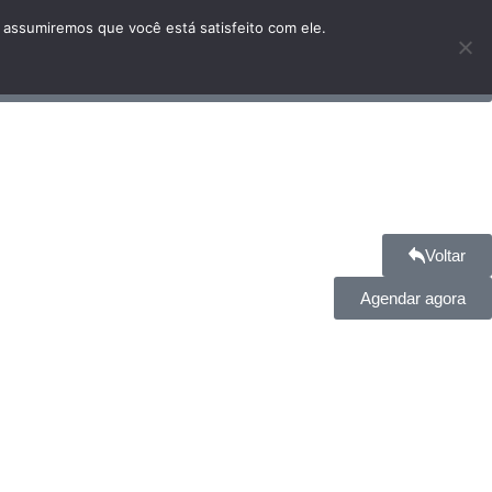
 assumiremos que você está satisfeito com ele.
Voltar
Agendar agora